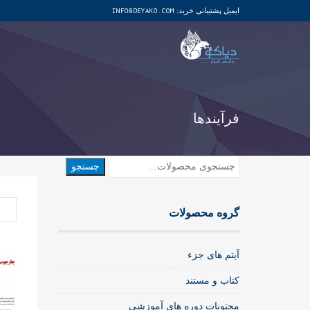
ایمیل پشتیبانی خرید:
INFO@DEYAKO.COM
فرآیندها
جستجو
جستجو
برای:
گروه محصولات
آیتم های جزء
کتاب و مستند
محتویات دوره های آموزشی