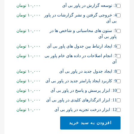
item
one
this
Buy
3: توسعه گزارش در پاور بی آی
۱۰,۰۰۰
تومان
of
item
one
this
Buy
4: خروجی گرفتن و نشر گزارشات در پاور
۱۰,۰۰۰
تومان
of
item
one
بی آی
this
of
item
Buy
5: ستون های محاسباتی و شاخص ها در
۱۰,۰۰۰
تومان
this
one
پاور بی آی
item
of
Buy
6: ایجاد ارتباط بین جدول های پاور بی آی
۱۰,۰۰۰
تومان
this
one
item
Buy
7: انجام اصلاحات در داده های خام پاور بی
۱۰,۰۰۰
تومان
of
one
آی
this
of
item
Buy
8: ایجاد جدول جدید در پاور بی آی
۱۰,۰۰۰
تومان
this
one
item
Buy
9: کاربرد ایجاد پارامتر جدید در پاور بی آی
۱۰,۰۰۰
تومان
of
one
this
Buy
10: ابزار پرسش و پاسخ در پاور بی آی
۱۰,۰۰۰
تومان
of
item
one
this
Buy
11: ابزار اثرگذارهای کلیدی در پاور بی آی
۱۰,۰۰۰
تومان
of
item
one
this
Buy
12: ابزار درخت تجزیه در پاور بی آی
۱۰,۰۰۰
تومان
of
item
one
this
of
افزودن به سبد خرید
item
this
item