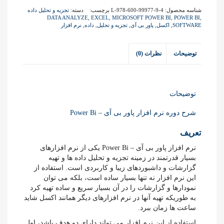
شناسه محصول:
L-978-600-99977-9-4
برچسب:
دسته:
تجزیه و تحلیل داده
DATA ANALYZE
,
EXCEL
,
MICROSOFT POWER BI
,
POWER BI
,
SOFTWARE
,
اکسل
,
پاور بی آی
,
تجزیه و تحلیل
,
داده
,
نرم افزار
توضیحات
نظرات (0)
توضیحات
شرح دوره نرم افزار پاور بی آی – Power Bi
تعریف
نرم افزاز پاور بی آی – Power Bi یکی از نرم افزارهای
بسیار قدرتمند در زمینه تجزیه و تحلیل داده ها و تهیه
گزارشات و داشبوردهای زیبا و کاربردی است. استفاده از
این نرم افزار نه تنها بسیار ساده است، بلکه می توان
نمودارها و گزارشات را در آن بسیار سریع و ساده تهیه کرد
به طوریکه تهیه آنها در نرم افزارهای دیگر همانند اکسل شاید
ساعت ها زمان ببرد.
استفاده از این نرم افزار می تواند دارای دو هدف باشد، اول