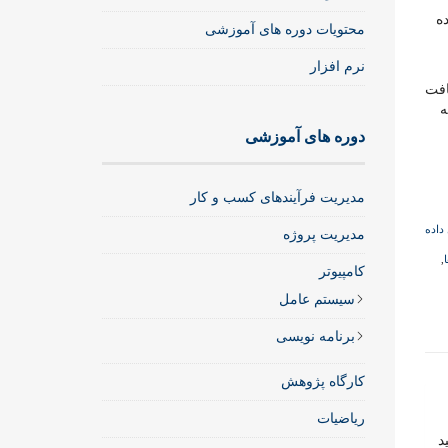
ه
محتویات دوره های آموزشی
نرم افزار
افت
شته
دوره های آموزشی
نرم
افزار
مدیریت فرآیندهای کسب و کار
تعیین
توزیع
 داده
مدیریت پروژه
احتمال
داده
,
کامپیوتر
ها
با
سیستم عامل
آزمون
برنامه نویسی
نیکویی
برآزش
عدد
کارگاه پژوهش
ریاضیات
د