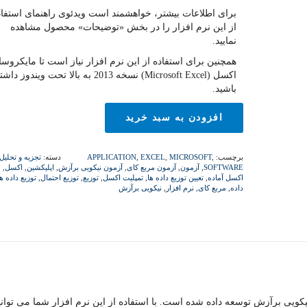
برای اطلاعات بیشتر، خواهشمند است ویدئوی راهنمای استفاد
از این نرم افزار را در بخش «توضیحات» محصول مشاهده
نمایید.
همچنین برای استفاده از این نرم افزار نیاز است تا مایکروس
اکسل (Microsoft Excel) نسخه 2013 به بالا تحت ویندوز دا
باشید.
افزودن به سبد خرید
برچسب:
,
MICROSOFT
,
EXCEL
,
APPLICATION
دسته:
تجزیه و تحلیل
SOFTWARE
,
آزمون
,
آزمون مربع کای
,
آزمون نیکویی برآزش
,
اپلیکشین
,
اکسل
,
اکسل آماده
,
تعیین توزیع داده ها
,
تمپلیت اکسل
,
توزیع
,
توزیع احتمال
,
توزیع داده ها
داده
,
مربع کای
,
نرم افزار
,
نیکویی برآزش
 نیکویی برآزش توسعه داده شده است. با استفاده از این نرم افزار شما می توانی