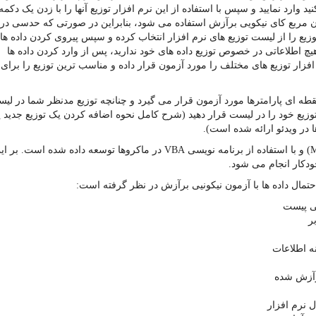
ید وارد نمایید و سپس با استفاده از این نرم افزار توزیع آنها را با زدن یک دکمه
زمون مربع کای نیکویی برآزش استفاده می شود، بنابراین در صورتی که حدسی در
توزیع را از لیست توزیع های نرم افزار انتخاب کرده و سپس پیروی کردن داده ها 
یچ اطلاعاتی در خصوص توزیع داده های خود ندارید، پس از وارد کردن داده ها
م افزار توزیع های مختلف را مورد آزمون قرار داده و مناسب ترین توزیع را برای
قطه ای پارامترها مورد آزمون قرار می گیرد و چنانچه توزیع مدنظر شما در لی
زیع خود را در لیست قرار دهید (شرح کامل نحوه اضافه کردن یک توزیع جدید ی
در ویدئو ارائه شده است).
این نرم افزار در مایکروسافت اکسل (Microsoft Excel) و با استفاده از برنامه نویسی VBA در ماکروها توسعه داده شده است. بر
ودکار انجام می شود.
احتمال داده ها با آزمون نیکونیی برآزش در نظر گرفته است:
پی پیست
ر
ه اطلاعات
برآزش شده
ل نرم افزار