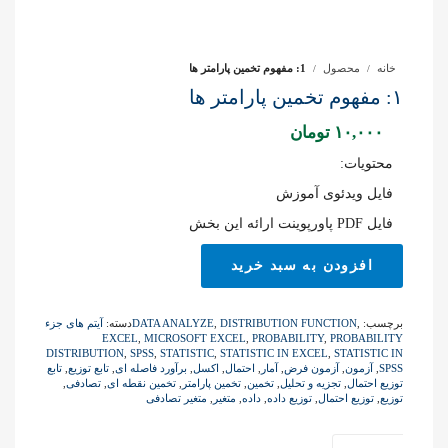
خانه
محصول
1: مفهوم تخمین پارامتر ها
۱: مفهوم تخمین پارامتر ها
۱۰,۰۰۰
تومان
محتویات:
فایل ویدئوی آموزش
فایل PDF پاورپوینت ارائه این بخش
1:
افزودن به سبد خرید
مفهوم
تخمین
پارامتر
برچسب:
,
DISTRIBUTION FUNCTION
,
DATA ANALYZE
دسته:
آیتم های جزء
ها
EXCEL
,
MICROSOFT EXCEL
,
PROBABILITY
,
PROBABILITY
عدد
DISTRIBUTION
,
SPSS
,
STATISTIC
,
STATISTIC IN EXCEL
,
STATISTIC IN
SPSS
,
آزمون
,
آزمون فرض
,
آمار
,
احتمال
,
اکسل
,
برآورد فاصله ای
,
تابع توزیع
,
تابع
توزیع احتمال
,
تجزیه و تحلیل
,
تخمین
,
تخمین پارامتر
,
تخمین نقطه ای
,
تصادفی
,
توزیع
,
توزیع احتمال
,
توزیع داده
,
داده
,
متغیر
,
متغیر تصادفی