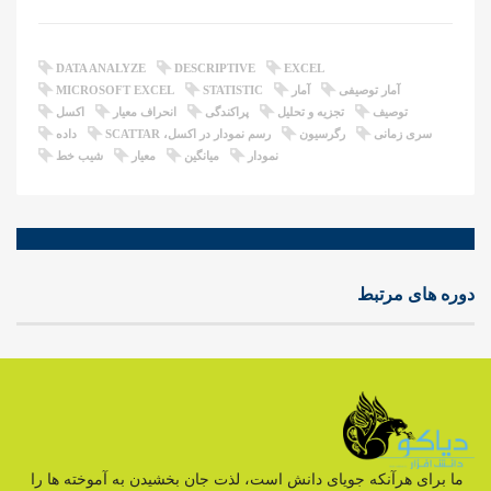
DATA ANALYZE
DESCRIPTIVE
EXCEL
آمار توصیفی
آمار
STATISTIC
MICROSOFT EXCEL
توصیف
تجزیه و تحلیل
پراکندگی
انحراف معیار
اکسل
سری زمانی
رگرسیون
رسم نمودار در اکسل، SCATTAR
داده
نمودار
میانگین
معیار
شیب خط
دوره های مرتبط
ما برای هرآنکه جویای دانش است، لذت جان بخشیدن به آموخته ها را