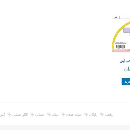
ان
رید
ریاضی
رایگان
دنباله عددی
دنباله
حسابی
الگو حسابی
آمو