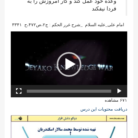
وعده خود عمل کند و کار امروزش را به
فردا نیفکند
امام علی_علیه السلام _شرح غرر الحکم : ج۲،ص۴۷۲،ح ۳۳۴۱
نمایشگر
ویدیو
۶۷۱ مشاهده
دریافت محتویات این درس