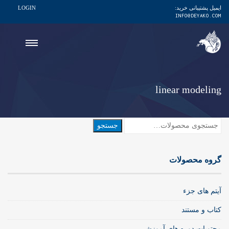
ایمیل پشتیبانی خرید:
LOGIN
INFO@DEYAKO.COM
linear modeling
جستجو
جستجو
برای:
گروه محصولات
آیتم های جزء
کتاب و مستند
محتویات دوره های آموزشی