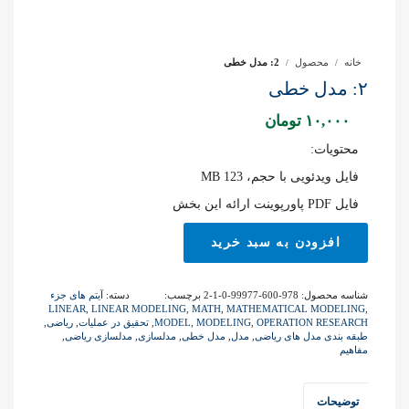
خانه
محصول
2: مدل خطی
۲: مدل خطی
۱۰,۰۰۰
تومان
محتویات:
فایل ویدئویی با حجم، 123 MB
فایل PDF پاورپوینت ارائه این بخش
2:
افزودن به سبد خرید
مدل
خطی
عدد
شناسه محصول:
978-600-99977-0-1-2
برچسب:
دسته:
آیتم های جزء
LINEAR
,
LINEAR MODELING
,
MATH
,
MATHEMATICAL MODELING
,
OPERATION RESEARCH
,
MODELING
,
MODEL
,
تحقیق در عملیات
,
ریاضی
,
طبقه بندی مدل های ریاضی
,
مدل
,
مدل خطی
,
مدلسازی
,
مدلسازی ریاضی
,
مفاهیم
توضیحات