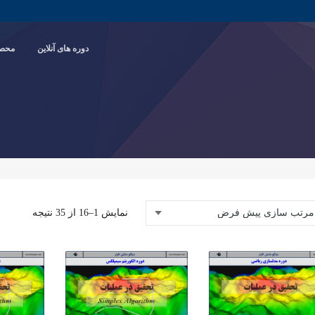
دوره های آنلاین
محصو
نمایش 1–16 از 35 نتیجه