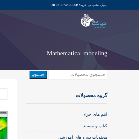
ایمیل پشتیبانی خرید:
INFO@DEYAKO.COM
Mathematical modeling
جستجو
جستجو
برای:
گروه محصولات
آیتم های جزء
کتاب و مستند
محتویات دوره های آموزشی