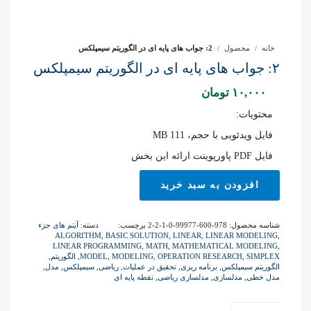
خانه
محصول
2: جواب های پایه ای در الگوریتم سیمپلکس
۲: جواب های پایه ای در الگوریتم سیمپلکس
۱۰,۰۰۰
تومان
محتویات:
فایل ویدئویی با حجم، 111 MB
فایل PDF پاورپوینت ارائه این بخش
2:
افزودن به سبد خرید
جواب
های
پایه
شناسه محصول:
978-600-99977-0-1-2-2
برچسب:
دسته:
آیتم های جزء
ای
ALGORITHM
,
BASIC SOLUTION
,
LINEAR
,
LINEAR MODELING
,
در
LINEAR PROGRAMMING
,
MATH
,
MATHEMATICAL MODELING
,
SIMPLEX
,
OPERATION RESEARCH
,
MODELING
,
MODEL
,
الگوریتم
,
الگوریتم
الگوریتم سیمپلکس
,
برنامه ریزی
,
تحقیق در عملیات
,
ریاضی
,
سیمپلکس
,
مدل
,
سیمپلک
مدل خطی
,
مدلسازی
,
مدلسازی ریاضی
,
نقطه پایه ای
عدد